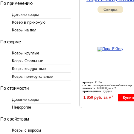
По применению
Скидка
Детские ковры
Ковер в прихожую
Ковры на пол
По форме
Ковры круглые
Ковры Овальные
Ковры квадратные
Ковры прямоугольные
артикул :
4195a
состав :
полипропилен/хлопок/полиэстер.
По стоимости
плотность :
690 000 узл.м/2
производитель :
турция.
2
1 850 руб. за м
Купит
Дорогие ковры
Недорогие
По свойствам
Ковры с ворсом