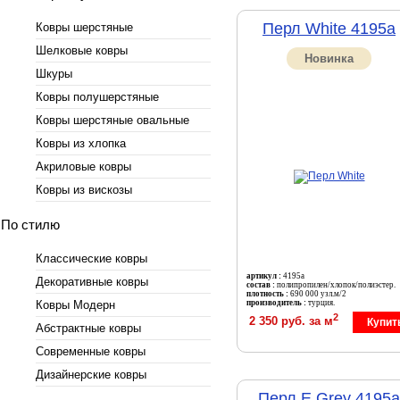
Перл White 4195a
Ковры шерстяные
Шелковые ковры
Новинка
Шкуры
Ковры полушерстяные
Ковры шерстяные овальные
Ковры из хлопка
Акриловые ковры
Ковры из вискозы
По стилю
Классические ковры
артикул :
4195a
Декоративные ковры
состав :
полипропилен/хлопок/полиэстер.
плотность :
690 000 узл.м/2
Ковры Модерн
производитель :
турция.
2
2 350 руб. за м
Купит
Абстрактные ковры
Современные ковры
Дизайнерские ковры
Перл E.Grey 4195a