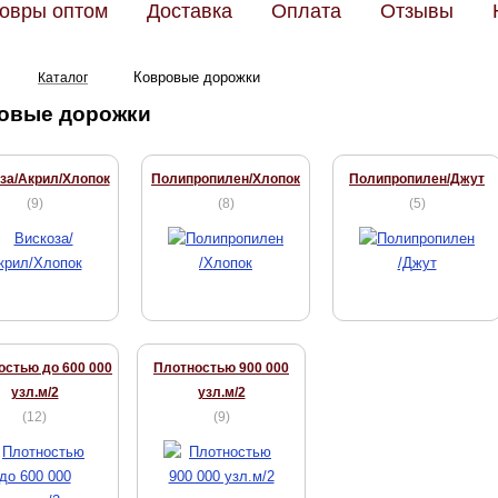
овры оптом
Доставка
Оплата
Отзывы
Ковровые дорожки
Каталог
овые дорожки
за/Акрил/Хлопок
Полипропилен/Хлопок
Полипропилен/Джут
(
9
)
(
8
)
(
5
)
остью до 600 000
Плотностью 900 000
узл.м/2
узл.м/2
(
12
)
(
9
)