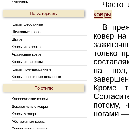
Ковролин
Часто
ковры
По материалу
Ковры шерстяные
В преж
Шелковые ковры
ковер на
Шкуры
зажиточн
Ковры из хлопка
только п
Акриловые ковры
составля
Ковры из вискозы
на пол,
Ковры полушерстяные
Ковры шерстяные овальные
заверше
Кроме т
По стилю
Согласит
Классические ковры
потому, 
Декоративные ковры
ногами —
Ковры Модерн
Абстрактные ковры
Современные ковры