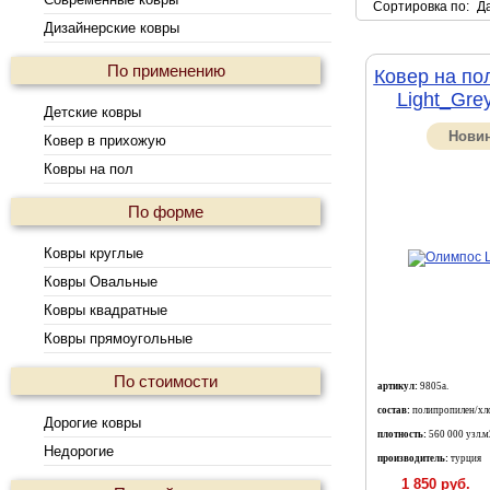
Сортировка по
:
Д
Дизайнерские ковры
По применению
Ковер на по
Light_Gre
Детские ковры
Нови
Ковер в прихожую
Ковры на пол
По форме
Ковры круглые
Ковры Овальные
Ковры квадратные
Ковры прямоугольные
По стоимости
артикул:
9805a.
состав:
полипропилен/хло
Дорогие ковры
плотность:
560 000 узл.м
Недорогие
производитель:
турция
1 850 руб.