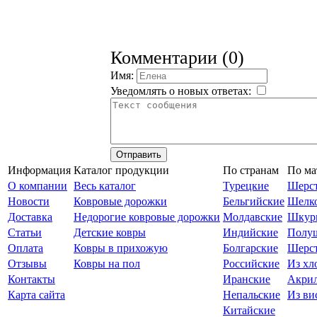
Комментарии (0)
Имя:
Уведомлять о новых ответах:
Отправить
Информация
Каталог продукции
По странам
По ма
О компании
Весь каталог
Турецкие
Шерс
Новости
Ковровые дорожки
Бельгийские
Шелк
Доставка
Недорогие ковровые дорожки
Молдавские
Шкур
Статьи
Детские ковры
Индийские
Полу
Оплата
Ковры в прихожую
Болгарские
Шерст
Отзывы
Ковры на пол
Российские
Из хл
Контакты
Иранские
Акри
Карта сайта
Непальские
Из ви
Китайские