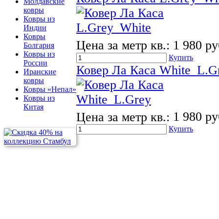
Молдавские
ковры
Ковры из
Индии
Ковры
Цена за метр кв.:
1 980 ру
Болгария
Ковры из
Купить
России
Ковер Ла Каса White_L.G
Иранские
ковры
Ковры «Непал»
Ковры из
Китая
Цена за метр кв.:
1 980 ру
Купить