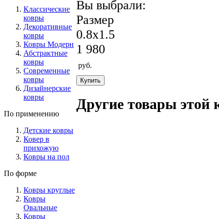
Вы выбрали:
Классические
Размер
ковры
Декоративные
0.8x1.5
ковры
Ковры Модерн
1 980
Абстрактные
ковры
руб.
Современные
ковры
Дизайнерские
ковры
Другие товары этой 
По применению
Детские ковры
Ковер в
прихожую
Ковры на пол
По форме
Ковры круглые
Ковры
Овальные
Ковры