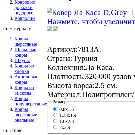
Ковровые
дорожки
недорого
Ковролин
Нажмите, чтобы увеличит
По материалу
Ковры
шерстяные
Артикул:
7813A.
Шелковые
ковры
Страна:
Турция
Шкуры
Коллекция:
Ла Каса.
Ковры из
хлопка
Плотность:
320 000 узлов 
Акриловые
ковры
Высота ворса:
2.5 см.
Ковры из
Материал:
Полипропилен
вискозы
Ковры
Размер
полушерстяные
Ковры
0.8x1.5
шерстяные
1.33х1.9
овальные
1.6x2.3
2x2.9
По стилю