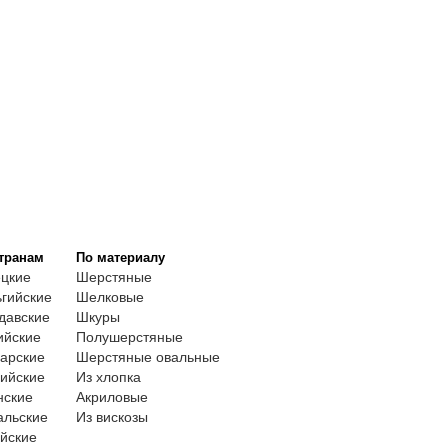
транам
По материалу
ецкие
Шерстяные
гийские
Шелковые
давские
Шкуры
ийские
Полушерстяные
арские
Шерстяные овальные
ийские
Из хлопка
нские
Акриловые
альские
Из вискозы
йские