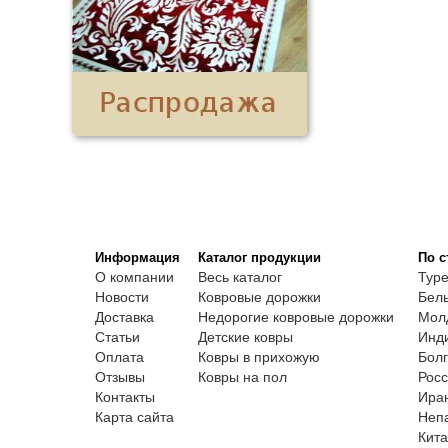
Информация
Каталог продукции
По с
О компании
Весь каталог
Тур
Новости
Ковровые дорожки
Бель
Доставка
Недорогие ковровые дорожки
Мол
Статьи
Детские ковры
Инд
Оплата
Ковры в прихожую
Болг
Отзывы
Ковры на пол
Росс
Контакты
Ира
Карта сайта
Неп
Кита