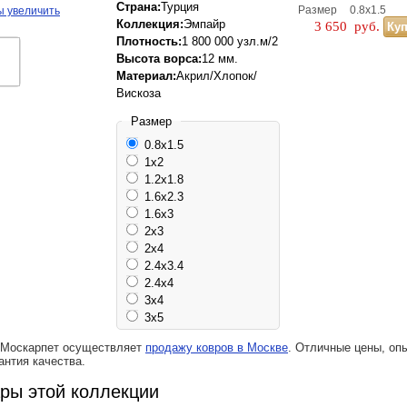
Страна:
Турция
Размер
0.8x1.5
ы увеличить
Коллекция:
Эмпайр
3 650
руб.
Плотность:
1 800 000 узл.м/2
Высота ворса:
12 мм.
Материал:
Акрил/Хлопок/
Вискоза
Размер
0.8x1.5
1x2
1.2х1.8
1.6x2.3
1.6x3
2x3
2x4
2.4x3.4
2.4x4
3x4
3x5
 Москарпет осуществляет
продажу ковров в Москве
. Отличные цены, оп
антия качества.
ары этой коллекции