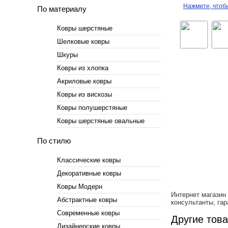
Нажмите, чтоб
По материалу
Ковры шерстяные
Шелковые ковры
Шкуры
Ковры из хлопка
Акриловые ковры
Ковры из вискозы
Ковры полушерстяные
Ковры шерстяные овальные
По стилю
Классические ковры
Декоративные ковры
Ковры Модерн
Интернет магазин
Абстрактные ковры
консультанты, гар
Современные ковры
Другие тов
Дизайнерские ковры