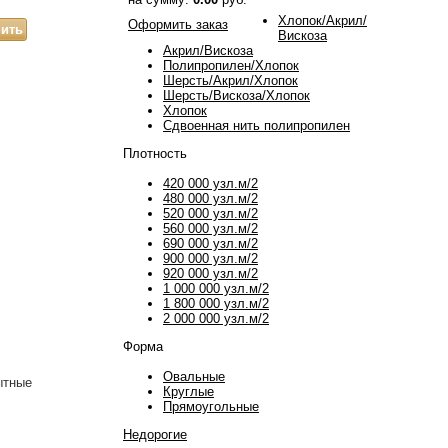
Хлопок/Акрил/
Оформить заказ
Вискоза
Акрил/Вискоза
Полипропилен/Хлопок
Шерсть/Акрил/Хлопок
Шерсть/Вискоза/Хлопок
Хлопок
Сдвоенная нить полипропилен
Плотность
420 000 узл.м/2
480 000 узл.м/2
520 000 узл.м/2
560 000 узл.м/2
690 000 узл.м/2
900 000 узл.м/2
920 000 узл.м/2
1 000 000 узл.м/2
1 800 000 узл.м/2
2 000 000 узл.м/2
Форма
Овальные
ытные
Круглые
Прямоугольные
Недорогие