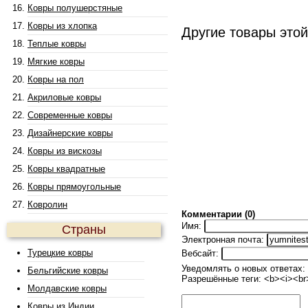
Ковры полушерстяные
Ковры из хлопка
Другие товары это
Теплые ковры
Мягкие ковры
Ковры на пол
Акриловые ковры
Современные ковры
Дизайнерские ковры
Ковры из вискозы
Ковры квадратные
Ковры прямоугольные
Ковролин
Комментарии (0)
Имя:
Страны
Электронная почта:
Турецкие ковры
Вебсайт:
Уведомлять о новых ответах:
Бельгийские ковры
Разрешённые теги: <b><i><br
Молдавские ковры
Ковры из Индии