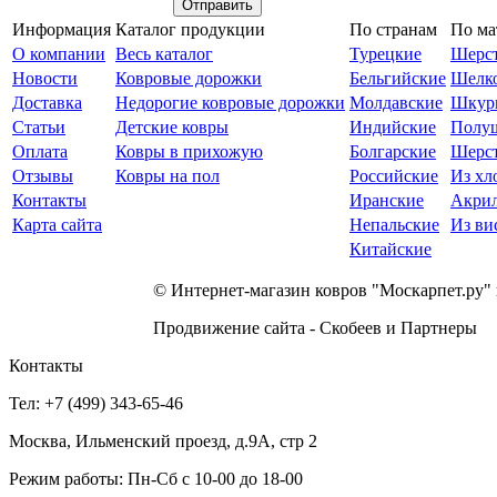
Отправить
Информация
Каталог продукции
По странам
По ма
О компании
Весь каталог
Турецкие
Шерс
Новости
Ковровые дорожки
Бельгийские
Шелк
Доставка
Недорогие ковровые дорожки
Молдавские
Шкур
Статьи
Детские ковры
Индийские
Полу
Оплата
Ковры в прихожую
Болгарские
Шерст
Отзывы
Ковры на пол
Российские
Из хл
Контакты
Иранские
Акри
Карта сайта
Непальские
Из ви
Китайские
© Интернет-магазин ковров "Москарпет.ру"
Продвижение сайта - Скобеев и Партнеры
Контакты
Тел: +7 (499) 343-65-46
Москва, Ильменский проезд, д.9А, стр 2
Режим работы: Пн-Сб с 10-00 до 18-00