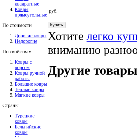
квадратные
Ковры
руб.
прямоугольные
По стоимости
Хотите
легко куп
Дорогие ковры
Недорогие
вниманию разноо
По свойствам
Ковры с
Другие товары
ворсом
Ковры ручной
работы
Большие ковры
Теплые ковры
Мягкие ковры
Страны
Турецкие
ковры
Бельгийские
ковры