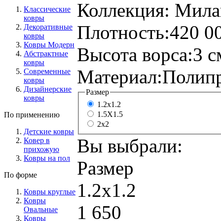
Коллекция:
Мила
Классические
ковры
Плотность:
420 00
Декоративные
ковры
Ковры Модерн
Высота ворса:
3 с
Абстрактные
ковры
Материал:
Полипр
Современные
ковры
Дизайнерские
Размер
ковры
1.2x1.2
1.5X1.5
По применению
2x2
Детские ковры
Вы выбрали:
Ковер в
прихожую
Ковры на пол
Размер
По форме
1.2x1.2
Ковры круглые
Ковры
1 650
Овальные
Ковры