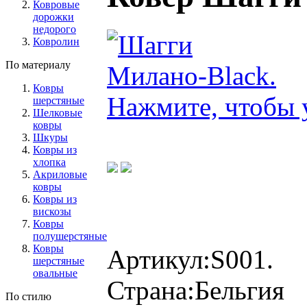
Ковровые
дорожки
недорого
Ковролин
По материалу
Ковры
Нажмите, чтобы 
шерстяные
Шелковые
ковры
Шкуры
Ковры из
хлопка
Акриловые
ковры
Ковры из
вискозы
Ковры
полушерстяные
Ковры
Артикул:
S001.
шерстяные
овальные
Страна:
Бельгия
По стилю