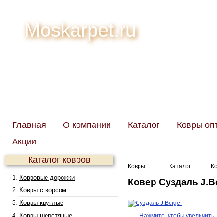
Moskarpet.ru
Главная
О компании
Каталог
Ковры оп
Акции
Каталог ковров
Ковры
Каталог
К
Ковровые дорожки
Ковер Суздаль J.Be
Ковры с ворсом
Ковры круглые
Ковры шерстяные
Нажмите, чтобы увеличить