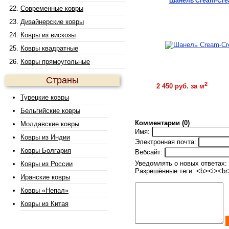
Шанель Cream-Cr
Современные ковры
Дизайнерские ковры
Ковры из вискозы
Ковры квадратные
Ковры прямоугольные
Страны
Купить
2
2 450 руб. за м
Турецкие ковры
Бельгийские ковры
Комментарии (0)
Молдавские ковры
Имя:
Ковры из Индии
Электронная почта:
Ковры Болгария
Вебсайт:
Уведомлять о новых ответах:
Ковры из России
Разрешённые теги: <b><i><br
Иранские ковры
Ковры «Непал»
Ковры из Китая