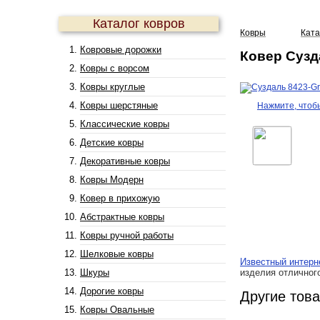
Каталог ковров
Ковры
Ката
Ковровые дорожки
Ковер Сузд
Ковры с ворсом
Ковры круглые
Ковры шерстяные
Нажмите, чтоб
Классические ковры
Детские ковры
Декоративные ковры
Ковры Модерн
Ковер в прихожую
Абстрактные ковры
Ковры ручной работы
Шелковые ковры
Известный интерн
Шкуры
изделия отличного
Дорогие ковры
Другие тов
Ковры Овальные