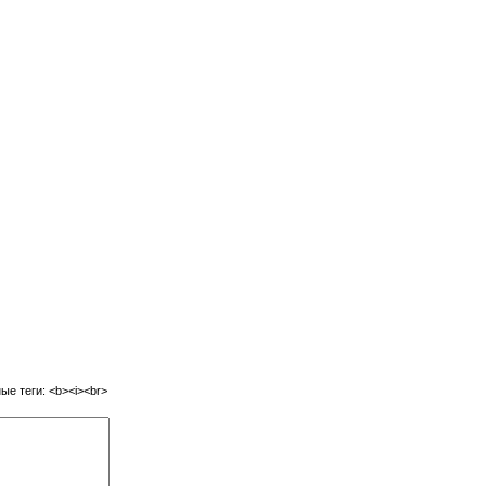
е теги: <b><i><br>