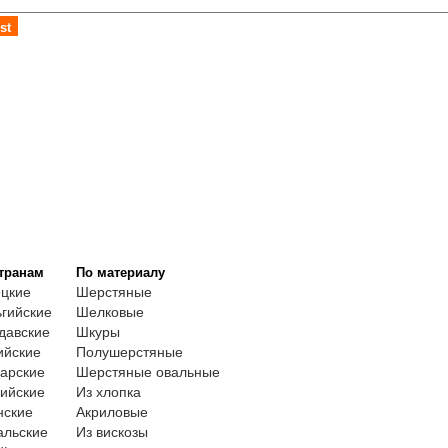
st
транам
По материалу
ецкие
Шерстяные
гийские
Шелковые
давские
Шкуры
ийские
Полушерстяные
арские
Шерстяные овальные
ийские
Из хлопка
нские
Акриловые
альские
Из вискозы