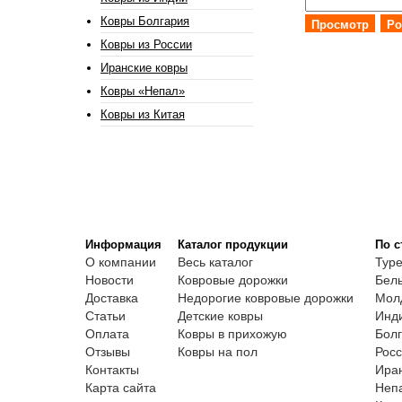
Ковры Болгария
Просмотр
Po
Ковры из России
Иранские ковры
Ковры «Непал»
Ковры из Китая
Информация
Каталог продукции
По с
О компании
Весь каталог
Тур
Новости
Ковровые дорожки
Бель
Доставка
Недорогие ковровые дорожки
Мол
Статьи
Детские ковры
Инд
Оплата
Ковры в прихожую
Болг
Отзывы
Ковры на пол
Росс
Контакты
Ира
Карта сайта
Неп