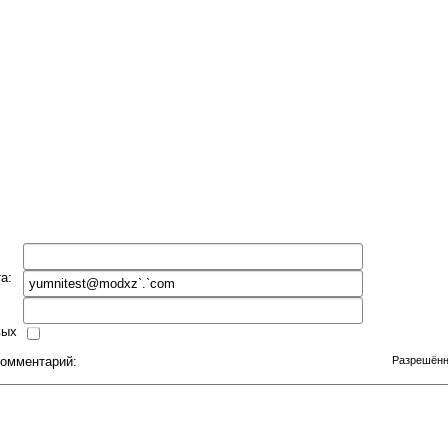
а:
вых
комментарий:
Разрешённы