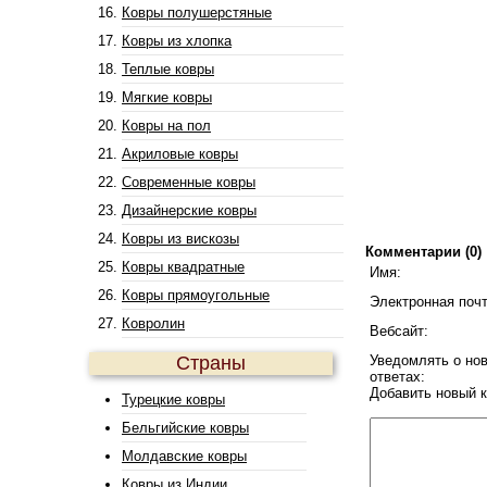
Ковры полушерстяные
Ковры из хлопка
Теплые ковры
Мягкие ковры
Ковры на пол
Акриловые ковры
Современные ковры
Дизайнерские ковры
Ковры из вискозы
Комментарии (0)
Ковры квадратные
Имя:
Ковры прямоугольные
Электронная почт
Ковролин
Вебсайт:
Страны
Уведомлять о но
ответах:
Добавить новый 
Турецкие ковры
Бельгийские ковры
Молдавские ковры
Ковры из Индии