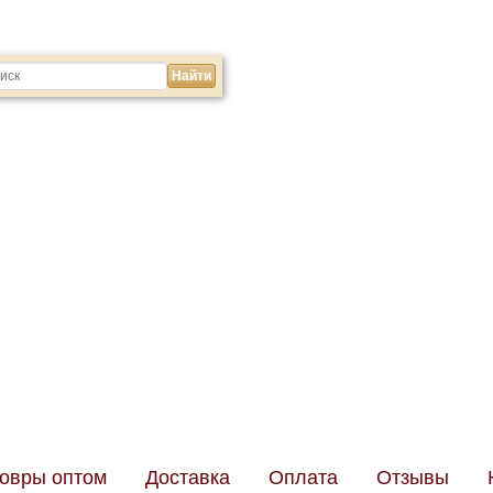
8 (499) 34
Телефон:
8 916 19
Менеджер:
дрес: Москва, Ильменский проезд, д.9А, стр 2
Режим работы: Пн-Сб с 10-00 до 18-00
овры оптом
Доставка
Оплата
Отзывы