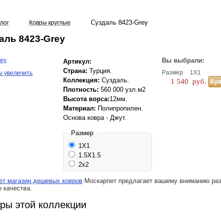
Суздаль 8423-Grey
лог
Ковры круглые
аль 8423-Grey
Вы выбрали:
Артикул:
Страна:
Турция.
Размер
1Х1
ы увеличить
Коллекция:
Суздаль.
1 540
руб.
Плотность:
560 000 узл.м2
Высота ворса:
12мм.
Материал:
Полипропилен.
Основа ковра - Джут.
Размер
1Х1
1.5X1.5
2x2
ет магазин дешевых ковров
Москарпет предлагает вашему вниманию ра
 качества.
ары этой коллекции