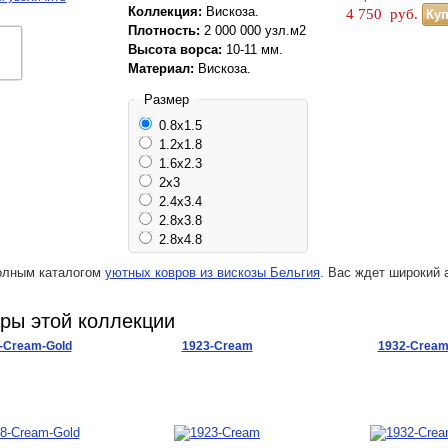
Коллекция:
Вискоза.
4 750
руб.
Плотность:
2 000 000 узл.м2
Высота ворса:
10-11 мм.
Материал:
Вискоза.
Размер
0.8x1.5
1.2x1.8
1.6x2.3
2x3
2.4x3.4
2.8x3.8
2.8x4.8
олным каталогом
уютных ковров из вискозы Бельгия
. Вас ждет широкий 
ары этой коллекции
-Cream-Gold
1923-Cream
1932-Crea