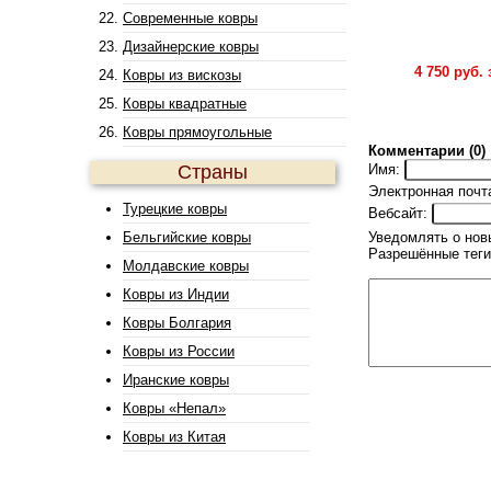
Современные ковры
Дизайнерские ковры
4 750 руб. 
Ковры из вискозы
Ковры квадратные
Ковры прямоугольные
Комментарии (0)
Страны
Имя:
Электронная почт
Турецкие ковры
Вебсайт:
Бельгийские ковры
Уведомлять о нов
Разрешённые теги
Молдавские ковры
Ковры из Индии
Ковры Болгария
Ковры из России
Иранские ковры
Ковры «Непал»
Ковры из Китая