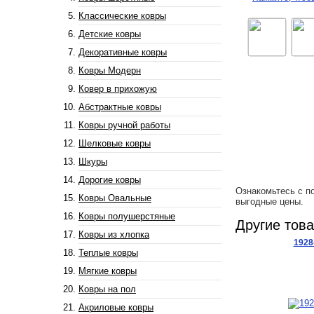
Классические ковры
Детские ковры
Декоративные ковры
Ковры Модерн
Ковер в прихожую
Абстрактные ковры
Ковры ручной работы
Шелковые ковры
Шкуры
Дорогие ковры
Ознакомьтесь с п
Ковры Овальные
выгодные цены.
Ковры полушерстяные
Другие тов
Ковры из хлопка
1928
Теплые ковры
Мягкие ковры
Ковры на пол
Акриловые ковры