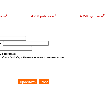
Купить
2
2
2
за м
4 750 руб. за м
4 750 руб. за м
Купить
а:
ых ответах:
: <b><i><br>
Добавить новый комментарий:
Просмотр
Post