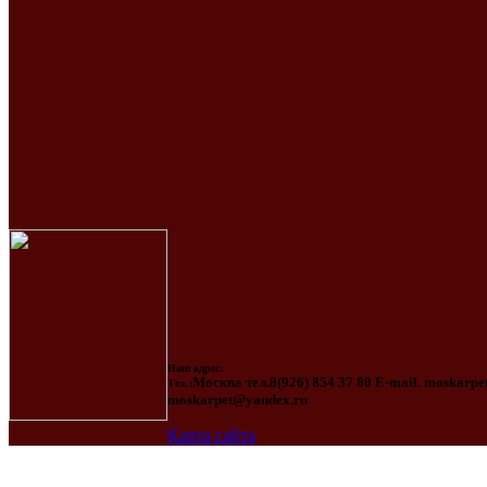
Наш адрес:
Москва тел.8(926) 854 37 80 E-mail. moskar
Тел.:
moskarpet@yandex.ru
Карта сайта