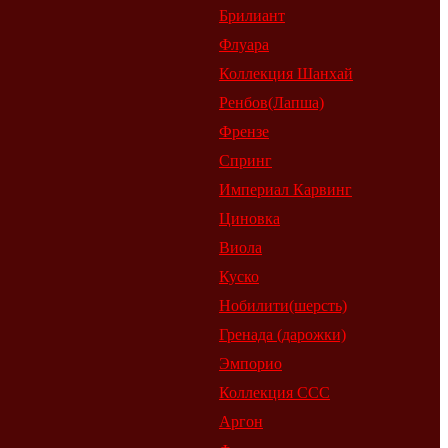
Брилиант
Флуара
Коллекция Шанхай
Ренбов(Лапша)
Френзе
Спринг
Империал Карвинг
Циновка
Виола
Куско
Нобилити(шерсть)
Гренада (дарожки)
Эмпорио
Коллекция ССС
Аргон