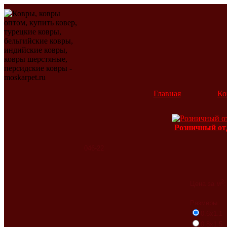
Главная
Ко
Розничный от
046-22
2
Цена за м
:
Размеры:
0.6x1.1
0.8x1.5