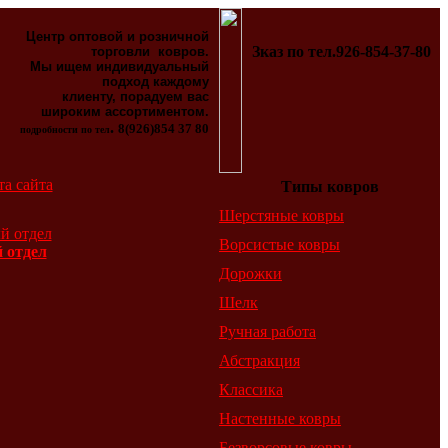
Центр оптовой и розничной
Зказ по тел.926-854-37-80
торговли ковров.
Мы ищем индивидуальный
подход каждому
клиенту, порадуем вас
широким ассортиментом.
.
8(926)854 37 80
подробности по тел
та сайта
Типы ковров
Шерстяные ковры
Ворсистые ковры
 отдел
Дорожки
Шелк
Ручная работа
Абстракция
Классика
Настенные ковры
Безворсовые ковры