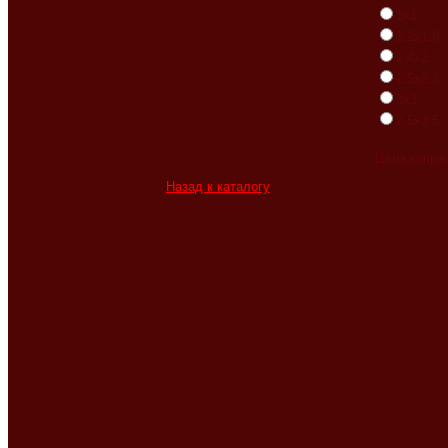
1x1
1.2x1.8
1.4x2
1.5x2.3
3x3
2.5x3.5
Цена ковра
Назад к каталогу