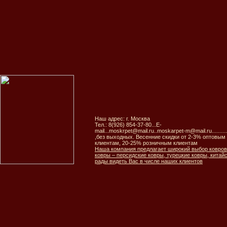
Наш адрес: г. Москва
Тел.: 8(926) 854-37-80...E-
mail...moskrpet@mail.ru..moskarpet-m@mail.ru..........
,без выходных. Весенние скидки от 2-3% оптовым
клиентам, 20-25% розничным клиентам
Наша компания предлагает широкий выбор ковров
ковры – персидские ковры, турецкие ковры, китай
рады видеть Вас в числе наших клиентов