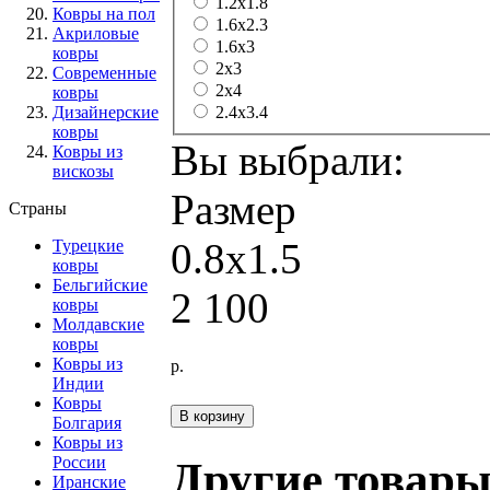
1.2х1.8
Ковры на пол
1.6x2.3
Акриловые
1.6x3
ковры
2x3
Современные
2x4
ковры
Дизайнерские
2.4x3.4
ковры
Вы выбрали:
Ковры из
вискозы
Размер
Страны
0.8x1.5
Турецкие
ковры
Бельгийские
2 100
ковры
Молдавские
ковры
Ковры из
р.
Индии
Ковры
Болгария
Ковры из
России
Другие товары
Иранские