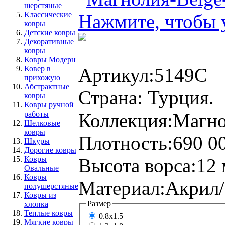
шерстяные
Классические
Нажмите, чтобы 
ковры
Детские ковры
Декоративные
ковры
Ковры Модерн
Артикул:
5149C
Ковер в
прихожую
Абстрактные
Страна:
Турция.
ковры
Ковры ручной
Коллекция:
Магно
работы
Шелковые
ковры
Плотность:
690 0
Шкуры
Дорогие ковры
Высота ворса:
12 
Ковры
Овальные
Ковры
Материал:
Акрил/
полушерстяные
Ковры из
Размер
хлопка
Теплые ковры
0.8x1.5
Мягкие ковры