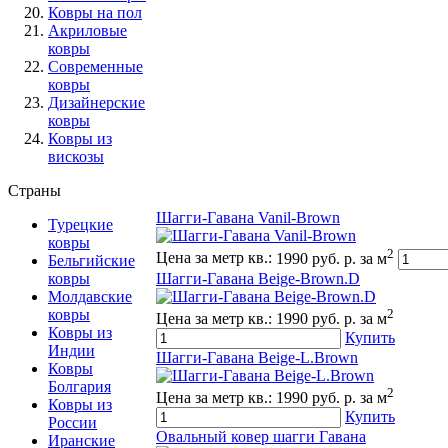
Ковры на пол
Акриловые
ковры
Современные
ковры
Дизайнерские
ковры
Ковры из
вискозы
Страны
Шагги-Гавана Vanil-Brown
Турецкие
ковры
2
Цена за метр кв.:
1990 руб. р. за м
Бельгийские
Шагги-Гавана Beige-Brown.D
ковры
Молдавские
2
ковры
Цена за метр кв.:
1990 руб. р. за м
Ковры из
Купить
Индии
Шагги-Гавана Beige-L.Brown
Ковры
Болгария
2
Цена за метр кв.:
1990 руб. р. за м
Ковры из
Купить
России
Овальный ковер шагги Гавана
Иранские