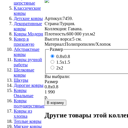
шерстяные
Классические
ковры
Артикул:
7459.
Детские ковры
Страна:
Турция.
Декоративные
Коллекция:
Гавана.
ковры
Плотность:
600 000 узл.м2
Ковры Модерн
Высота ворса:
5 см.
Ковер в
Материал:
Полипропилен/Хлопок
прихожую
Размер
Абстрактные
ковры
0.8x0.8
Ковры ручной
1.5x1.5
работы
2x2
Шелковые
ковры
Вы выбрали:
Шкуры
Размер
Дорогие ковры
0.8x0.8
Ковры
1 990
Овальные
р.
Ковры
полушерстяные
Ковры из
Другие товары этой колл
хлопка
Теплые ковры
Мягкие ковры