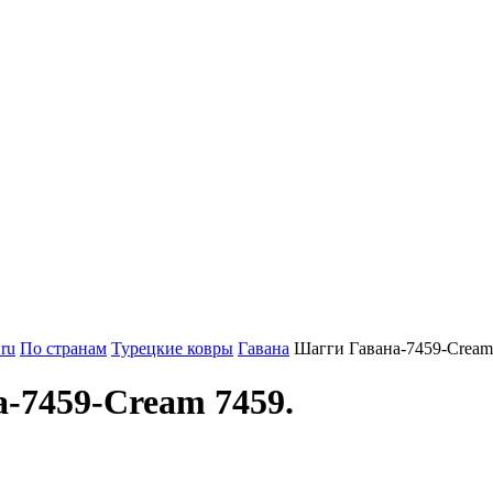
ru
По странам
Турецкие ковры
Гавана
Шагги Гавана-7459-Cream
-7459-Cream 7459.