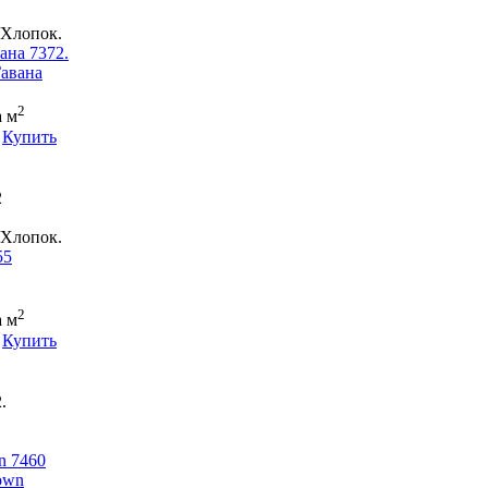
Хлопок.
ана 7372.
2
а м
Купить
2
Хлопок.
55
2
а м
Купить
.
n 7460