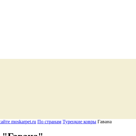
айте moskarpet.ru
По странам
Турецкие ковры
Гавана