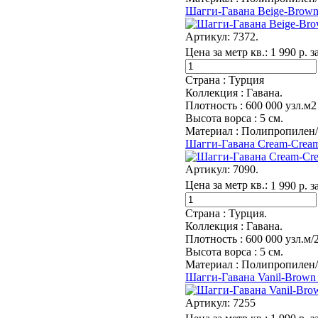
Шагги-Гавана Beige-Brown
Артикул:
7372.
Цена за метр кв.:
1 990 р. з
Страна :
Турция
Коллекция :
Гавана.
Плотность :
600 000 узл.м2
Высота ворса :
5 см.
Материал :
Полипропилен/
Шагги-Гавана Cream-Crea
Артикул:
7090.
Цена за метр кв.:
1 990 р. з
Страна :
Турция.
Коллекция :
Гавана.
Плотность :
600 000 узл.м/
Высота ворса :
5 см.
Материал :
Полипропилен/
Шагги-Гавана Vanil-Brown
Артикул:
7255