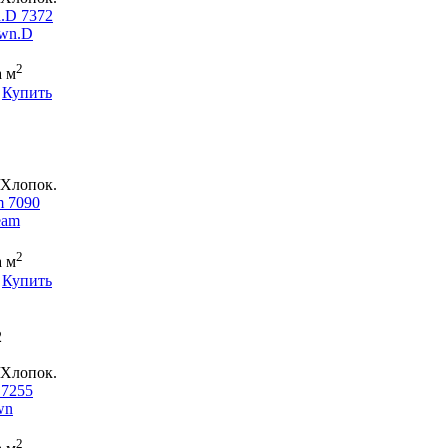
.D 7372
2
а м
Купить
Хлопок.
m 7090
2
а м
Купить
2
Хлопок.
 7255
2