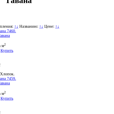
 "Гавана"
упления:
↑
↓
Названию:
↑
↓
Цене:
↑
↓
ана 7460.
2
а м
Купить
2
Хлопок.
ана 7459.
2
а м
Купить
2