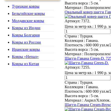
Высота ворса :
5 см.
Турецкие ковры
Материал :
Полипропилен/
Овальный ковер шагги Гав
Бельгийские ковры
Молдавские ковры
Артикул:
7372.
Цена за метр кв.:
1 990 р. з
Ковры из Индии
Ковры Болгария
Страна :
Турция.
Коллекция :
Гавана.
Ковры из России
Плотность :
600 000 узл.м/
Высота ворса :
5 см.
Иранские ковры
Материал :
Полипропилен/
Ковры «Непал»
Шагги-Гавана Green-D. 72
Ковры из Китая
Артикул:
7255.
Цена за метр кв.:
1 990 р. з
Страна :
Турция.
Коллекция :
Гавана.
Плотность :
600 000 узл.м/2
Высота ворса :
5 см.
Материал :
Акрил/Хлопок.
Шагги-Гавана Cream-Brow