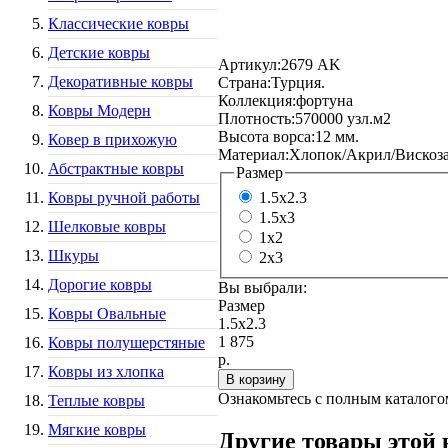
Классические ковры
Детские ковры
Артикул:
2679 AK
Декоративные ковры
Страна:
Турция.
Коллекция:
фортуна
Ковры Модерн
Плотность:
570000 узл.м2
Высота ворса:
12 мм.
Ковер в прихожую
Материал:
Хлопок/Акрил/Вискоза
Абстрактные ковры
Размер
Ковры ручной работы
1.5x2.3
1.5x3
Шелковые ковры
1x2
Шкуры
2x3
Дорогие ковры
Вы выбрали:
Размер
Ковры Овальные
1.5x2.3
1 875
Ковры полушерстяные
р.
Ковры из хлопка
Ознакомьтесь с полным каталог
Теплые ковры
Мягкие ковры
Другие товары этой