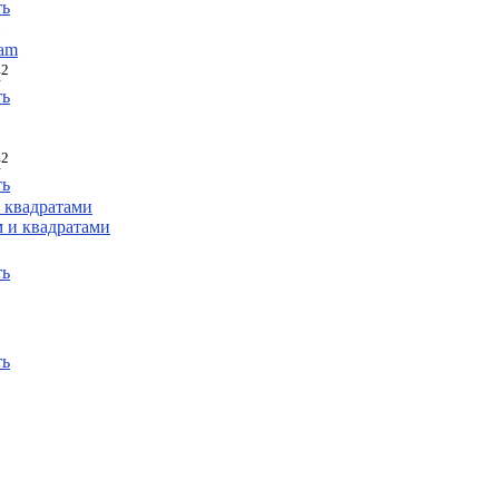
ть
2
м
ть
2
м
ть
 квадратами
ть
ть