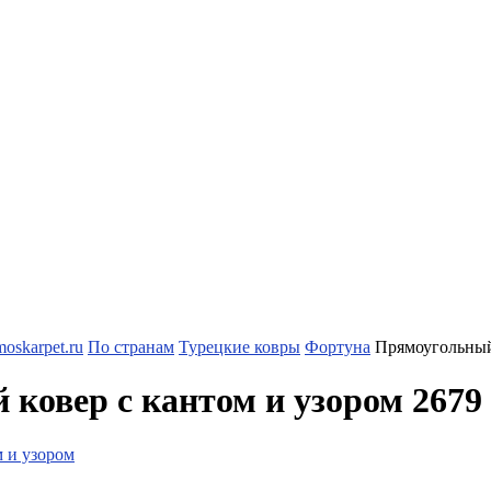
oskarpet.ru
По странам
Турецкие ковры
Фортуна
Прямоугольный
ковер с кантом и узором 2679