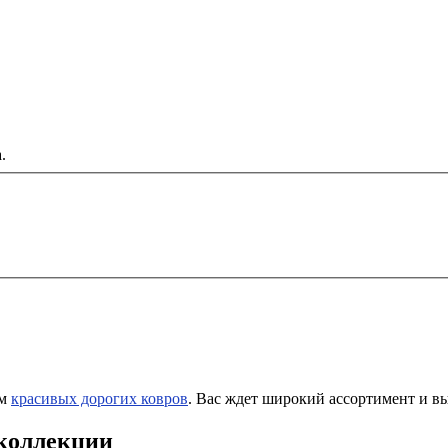
.
ом
красивых дорогих ковров
. Вас ждет широкий ассортимент и в
 коллекции