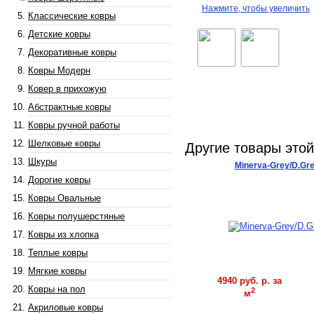
Нажмите, чтобы увеличить
Классические ковры
Детские ковры
Декоративные ковры
Ковры Модерн
Ковер в прихожую
Абстрактные ковры
Ковры ручной работы
Шелковые ковры
Другие товары это
Шкуры
Minerva-Grey/D.Gre
Дорогие ковры
Ковры Овальные
Ковры полушерстяные
Ковры из хлопка
Теплые ковры
Мягкие ковры
4940 руб. р. за
Купить
Ковры на пол
2
м
Акриловые ковры