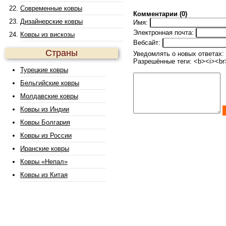
Современные ковры
Комментарии (0)
Дизайнерские ковры
Имя:
Электронная почта:
Ковры из вискозы
Вебсайт:
Страны
Уведомлять о новых ответах:
Разрешённые теги: <b><i><br
Турецкие ковры
Бельгийские ковры
Молдавские ковры
Ковры из Индии
Ковры Болгария
Ковры из России
Иранские ковры
Ковры «Непал»
Ковры из Китая