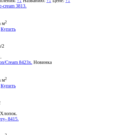
упления:
↑
↓
Названию:
↑
↓
Цене:
↑
↓
e-cream 3813.
2
а м
Купить
/2
.
on/Cream 8423x.
Новинка
2
а м
Купить
2
Хлопок.
ey- 8415.
2