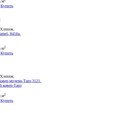
а м
Купить
2
Хлопок.
mel- 8416a.
2
а м
Купить
Хлопок.
вер модерн-Тарз 3121.
2
а м
Купить