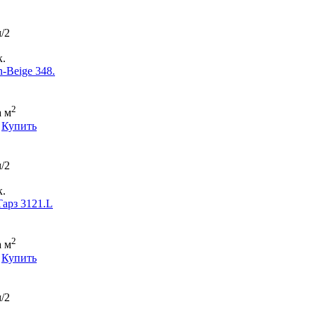
/2
.
-Beige 348.
2
а м
Купить
/2
.
арз 3121.L
2
а м
Купить
/2