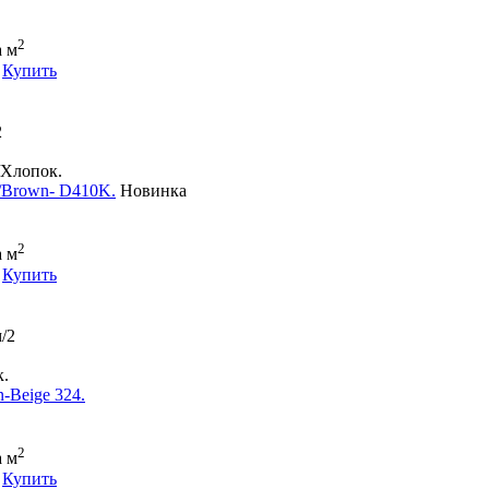
2
а м
Купить
2
/Хлопок.
/Brown- D410K.
Новинка
2
а м
Купить
/2
.
-Beige 324.
2
а м
Купить