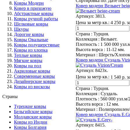
Сортировка по
:
Дате пост
Ковры Модерн
Ковер модерн Вельвет beig
Ковер в прихожую
Абстрактные ковры
Артикул:
3813.
Ковры ручной работы
Цена за метр кв.:
4 250 р. з
Шелковые ковры
Шкуры
Страна :
Турция.
Дорогие ковры
Коллекция :
Вельвет.
Ковры Овальные
Плотность :
1 500 000 узл.м
Ковры полушерстяные
Высота ворса :
11-12 мм.
Ковры из хлопка
Материал :
Шерсть/Хлопок
Теплые ковры
Ковер модерн Суздаль Vizi
Мягкие ковры
Ковры на пол
Артикул:
8423x.
Акриловые ковры
Современные ковры
Цена за метр кв.:
1 540 р. з
Дизайнерские ковры
Ковры из вискозы
Страна :
Турция.
Коллекция :
Суздаль.
Страны
Плотность :
560 000 узл.м/
Высота ворса :
12 мм.
Турецкие ковры
Материал :
Полипропилен/
Бельгийские ковры
Ковер модерн Суздаль E.Gr
Молдавские ковры
Ковры из Индии
Артикул:
8415.
Ковры Болгария