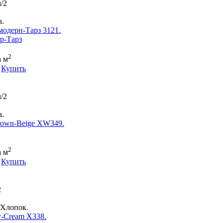
/2
.
одерн-Тарз 3121.
2
а м
Купить
/2
.
rown-Beige XW349.
2
а м
Купить
2
/Хлопок.
-Cream X338.