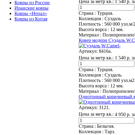
Цена за метр кв.:
1 540 р. з
Ковры из России
Иранские ковры
Страна :
Турция.
Ковры «Непал»
Коллекция :
Суздаль
Ковры из Китая
Плотность :
560 000 узл.м/
Высота ворса :
12 мм.
Материал :
Полипропилен/
Ковер модерн Суздаль W.Ca
Артикул:
8416a.
Цена за метр кв.:
1 540 р. з
Страна :
Турция.
Коллекция :
Суздаль.
Плотность :
560 000 узл.м2
Высота ворса :
12 мм.
Материал :
Полипропилен/
Однотонный коричневый ко
Артикул:
3121.
Цена за метр кв.:
4 950 р. з
Страна :
Бельгия.
Коллекция :
Тарз.