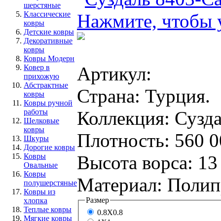
шерстяные
Классические
Нажмите, чтобы 
ковры
Детские ковры
Декоративные
ковры
Ковры Модерн
Артикул:
Ковер в
прихожую
Абстрактные
Страна:
Турция.
ковры
Ковры ручной
Коллекция:
Сузда
работы
Шелковые
ковры
Плотность:
560 0
Шкуры
Дорогие ковры
Высота ворса:
13
Ковры
Овальные
Ковры
Материал:
Полипр
полушерстяные
Ковры из
Размер
хлопка
Теплые ковры
0.8Х0.8
Мягкие ковры