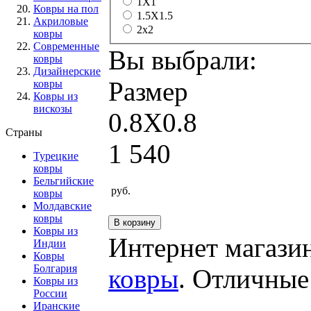
1Х1
Ковры на пол
1.5X1.5
Акриловые
2x2
ковры
Современные
Вы выбрали:
ковры
Дизайнерские
Размер
ковры
Ковры из
вискозы
0.8Х0.8
Страны
1 540
Турецкие
ковры
Бельгийские
руб.
ковры
Молдавские
ковры
Ковры из
Интернет магази
Индии
Ковры
Болгария
ковры
. Отличные
Ковры из
России
Иранские