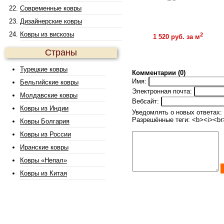
Современные ковры
Дизайнерские ковры
Ковры из вискозы
Купить
2
1 520 руб. за м
Страны
Турецкие ковры
Комментарии (0)
Имя:
Бельгийские ковры
Электронная почта:
Молдавские ковры
Вебсайт:
Ковры из Индии
Уведомлять о новых ответах:
Разрешённые теги: <b><i><br
Ковры Болгария
Ковры из России
Иранские ковры
Ковры «Непал»
Ковры из Китая