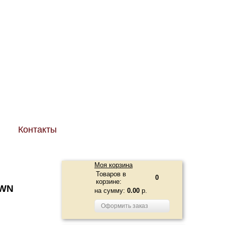
8 (499) 343-65-46
н:
8 (916) 199-29-99
р:
и
Контакты
Моя корзина
Товаров в
0
корзине:
OWN
на сумму:
0.00
р.
Оформить заказ