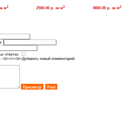
Купить
2
2
2
за м
2500.00 р. за м
4800.00 р. за м
Купить
а:
ых ответах:
: <b><i><br>
Добавить новый комментарий:
Просмотр
Post