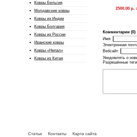
Ковры Бельгия
2500.00 р. 
Молдавские ковры
Ковры из Индии
Ковры Болгария
Комментарии (0)
Ковры из России
Имя:
Иранские ковры
Электронная почт
Ковры «Непал»
Вебсайт:
Уведомлять о нов
Ковры из Китая
Разрешённые теги
Статьи
Контакты
Карта сайта