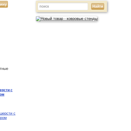
тные
ерсти с
Ковер в стиле модерн из
Ковер с узором и окантовкой
ром
шерсти