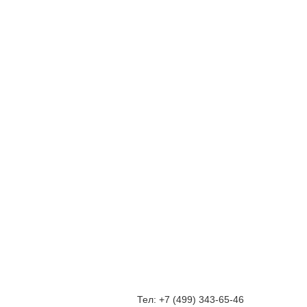
2
2
2500.00 р. за м
2500.00 р. за м
Купить
Купить
Купить
Тел: +7 (499) 343-65-46