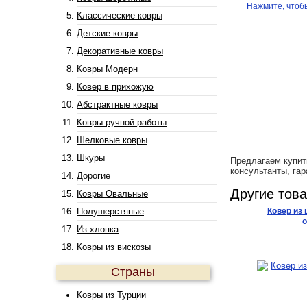
Нажмите, чтоб
Классические ковры
Детские ковры
Декоративные ковры
Ковры Модерн
Ковер в прихожую
Абстрактные ковры
Ковры ручной работы
Шелковые ковры
Шкуры
Предлагаем купи
консультанты, гар
Дорогие
Другие тов
Ковры Овальные
Полушерстяные
Ковер из 
о
Из хлопка
Ковры из вискозы
Страны
Ковры из Турции