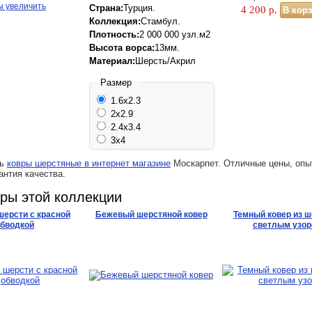
ы увеличить
Страна:
Турция.
4 200
р.
Коллекция:
Стамбул.
Плотность:
2 000 000 узл.м2
Высота ворса:
13мм.
Материал:
Шерсть/Акрил
Размер
1.6x2.3
2x2.9
2.4x3.4
3x4
ть
ковры шерстяные в интернет магазине
Москарпет. Отличные цены, опы
антия качества.
ары этой коллекции
шерсти с красной
Бежевый шерстяной ковер
Темный ковер из ш
бводкой
светлым узо