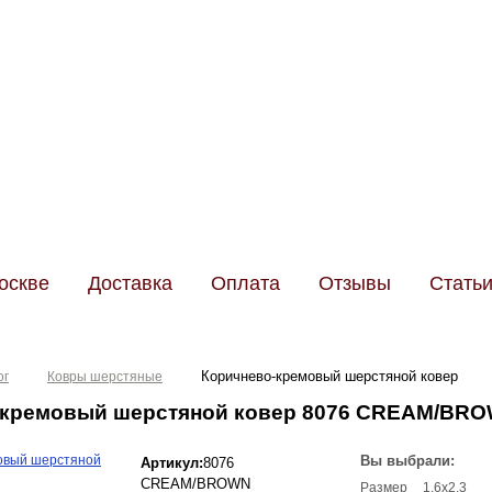
Телефо
Менедже
оскве
Доставка
Оплата
Отзывы
Стать
Коричнево-кремовый шерстяной ковер
ог
Ковры шерстяные
-кремовый шерстяной ковер 8076 CREAM/BR
Вы выбрали:
Артикул:
8076
CREAM/BROWN
Размер
1.6x2.3