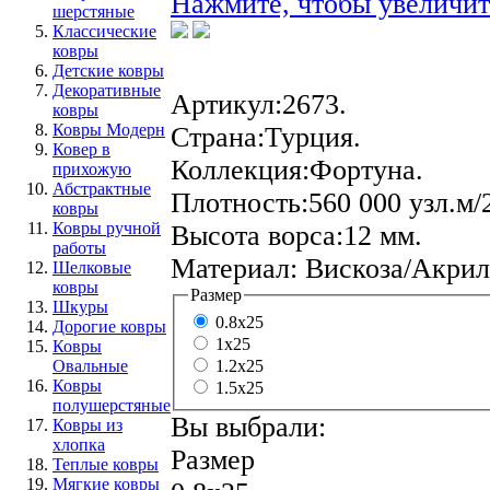
Нажмите, чтобы увеличит
шерстяные
Классические
ковры
Детские ковры
Декоративные
Артикул:
2673.
ковры
Ковры Модерн
Страна:
Турция.
Ковер в
Коллекция:
Фортуна.
прихожую
Абстрактные
Плотность:
560 000 узл.м/
ковры
Ковры ручной
Высота ворса:
12 мм.
работы
Материал:
Вискоза/Акрил
Шелковые
ковры
Размер
Шкуры
0.8x25
Дорогие ковры
1x25
Ковры
Овальные
1.2x25
Ковры
1.5x25
полушерстяные
Вы выбрали:
Ковры из
хлопка
Размер
Теплые ковры
Мягкие ковры