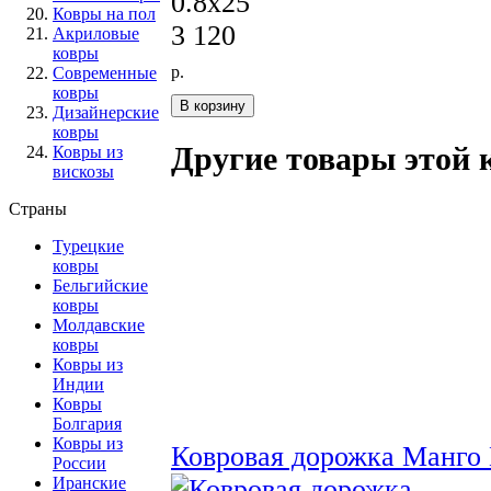
0.8x25
Ковры на пол
3 120
Акриловые
ковры
р.
Современные
ковры
Дизайнерские
ковры
Другие товары этой 
Ковры из
вискозы
Страны
Турецкие
ковры
Бельгийские
ковры
Молдавские
ковры
Ковры из
Индии
Ковры
Болгария
Ковры из
Ковровая дорожка Манго
России
Иранские