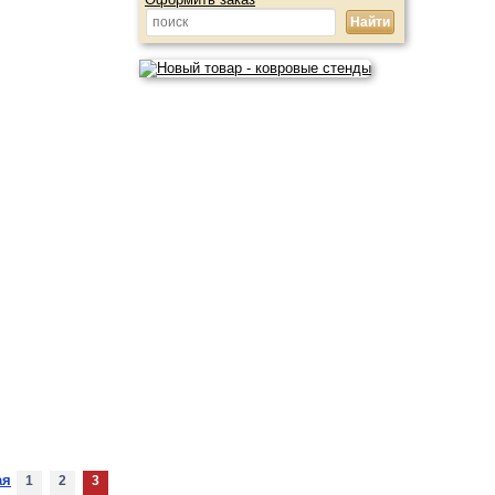
ая
1
2
3