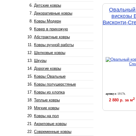
Детские ковры
Овальный 
Декоративные ковры
вискозы 
Ковры Модерн
Висконти-Cr
Ковер в прихожую
Абстрактные ковры
Ковры ручной работы
Шелковые ковры
Шкуры
Дорогие ковры
Ковры Овальные
Ковры полушерстяные
Ковры из хлопка
артикул:
1917b.
2
Теплые ковры
2 880 р. за м
Мягкие ковры
Ковры на пол
Акриловые ковры
Современные ковры