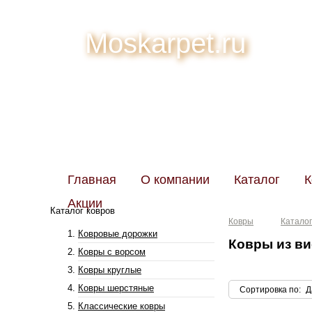
Moskarpet.ru
Главная
О компании
Каталог
К
Акции
Каталог ковров
Ковры
Каталог
Ковровые дорожки
Ковры из в
Ковры с ворсом
Ковры круглые
Ковры шерстяные
Сортировка по
:
Д
Классические ковры