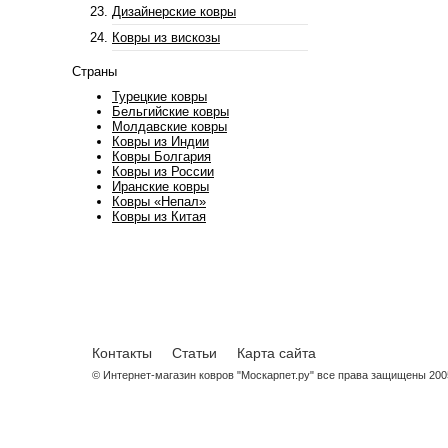
Дизайнерские ковры
Ковры из вискозы
Страны
Турецкие ковры
Бельгийские ковры
Молдавские ковры
Ковры из Индии
Ковры Болгария
Ковры из России
Иранские ковры
Ковры «Непал»
Ковры из Китая
Контакты
Статьи
Карта сайта
© Интернет-магазин ковров "Москарпет.ру" все права защищены 200