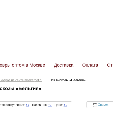
Телефо
Менед
овры оптом в Москве
Доставка
Оплата
От
Из вискозы «Бельгия»
 ковров на сайте moskarpet.ru
искозы «Бельгия»
↑
↓
↑
↓
↑
↓
Список
|
ате поступления:
Названию:
Цене: