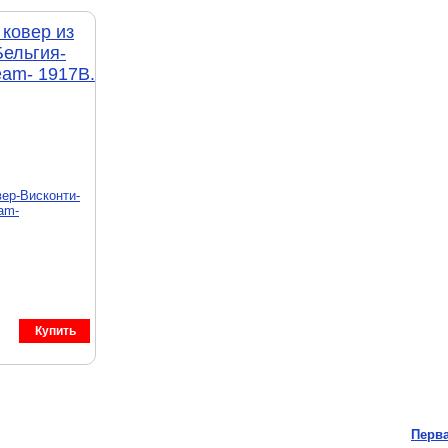
ковер из
Бельгия-
eam- 1917B.
Купить
Перв