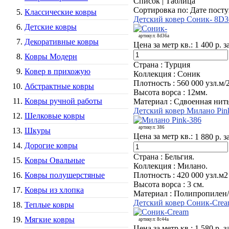
Список
|
Таблица
Сортировка по
:
Дате пост
Классические ковры
Детский ковер Соник- 8D3
Детские ковры
артикул:
8d36а
Декоративные ковры
Цена за метр кв.:
1 400 р. з
Ковры Модерн
Страна :
Турция
Ковер в прихожую
Коллекция :
Соник
Плотность :
560 000 узл.м/
Абстрактные ковры
Высота ворса :
12мм.
Ковры ручной работы
Материал :
Сдвоенная нить
Детский ковер Милано Pin
Шелковые ковры
артикул:
386
Шкуры
Цена за метр кв.:
1 880 р. з
Дорогие ковры
Страна :
Бельгия.
Ковры Овальные
Коллекция :
Милано.
Плотность :
420 000 узл.м2
Ковры полушерстяные
Высота ворса :
3 см.
Ковры из хлопка
Материал :
Полипропилен/
Детский ковер Соник-Cre
Теплые ковры
Мягкие ковры
артикул:
8c44a
Цена за метр кв.:
1 580 р. з