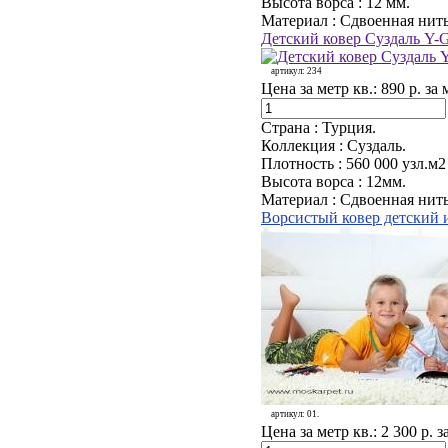
Высота ворса :
12 мм.
Материал :
Сдвоенная нить
Детский ковер Суздаль Y-G
артикул:
234
Цена за метр кв.:
890 р. за 
Страна :
Турция.
Коллекция :
Суздаль.
Плотность :
560 000 узл.м2
Высота ворса :
12мм.
Материал :
Сдвоенная нить
Ворсистый ковер детский и
артикул:
01.
Цена за метр кв.:
2 300 р. з