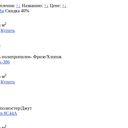
упления:
↑
↓
Названию:
↑
↓
Цене:
↑
↓
6а
Скидка 40%
2
а м
Купить
2
 полипропилен- Фризе/Хлопок
k-386
2
а м
Купить
полиэстер/Джут
am 8C44A
2
а м