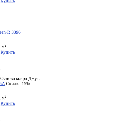
Купить
een-R 3396
2
а м
Купить
2
Основа ковра-Джут.
35A
Скидка 15%
2
а м
Купить
2