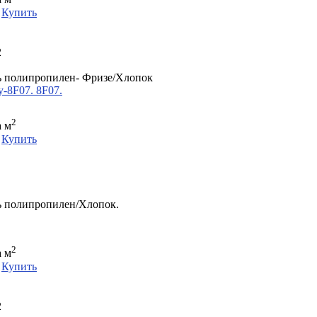
Купить
2
 полипропилен- Фризе/Хлопок
-8F07. 8F07.
2
а м
Купить
 полипропилен/Хлопок.
2
а м
Купить
2