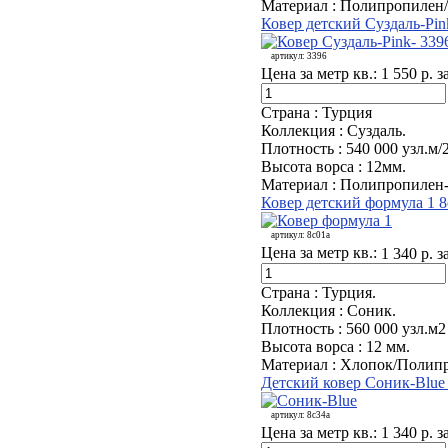
Материал :
Полипропилен/
Ковер детский Суздаль-Pin
артикул:
3396
Цена за метр кв.:
1 550 р. з
Страна :
Турция
Коллекция :
Суздаль.
Плотность :
540 000 узл.м/
Высота ворса :
12мм.
Материал :
Полипропилен-
Ковер детский формула 1 8
артикул:
8с01а
Цена за метр кв.:
1 340 р. з
Страна :
Турция.
Коллекция :
Соник.
Плотность :
560 000 узл.м2
Высота ворса :
12 мм.
Материал :
Хлопок/Полипр
Детский ковер Соник-Blue
артикул:
8с34а
Цена за метр кв.:
1 340 р. з