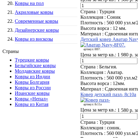
Ковры на пол
Страна :
Турция
Акриловые ковры
Коллекция :
Соник
Современные ковры
Плотность :
560 000 узл.м/
Высота ворса :
12 мм.
Дизайнерские ковры
Материал :
Сдвоенная нить
Ковры из вискозы
Детский ковер Аватар Navy
артикул:
8f07.
Страны
Цена за метр кв.:
1 980 р. з
Турецкие ковры
Бельгийские ковры
Страна :
Бельгия.
Молдавские ковры
Коллекция :
Аватар.
Ковры из Индии
Плотность :
560 000 узл.м2
Ковры Болгария
Высота ворса :
12мм.
Ковры из России
Материал :
Сдвоенная нить
Иранские ковры
Ковер детский пазл- 8с10а
Ковры «Непал»
Ковры из Китая
артикул:
8с11а
Цена за метр кв.:
1 580 р. з
Страна :
Турция
Коллекция :
соник.
Плотность :
560 000 узл.м/