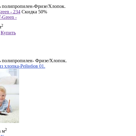
 полипропилен-Фризе/Хлопок.
reen - 234
Скидка 50%
2
м
Купить
 полипропилен- Фризе/Хлопок.
з хлопка-Рейнбов 01.
2
а м