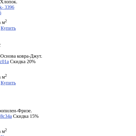
Хлопок.
k- 3396
2
а м
Купить
2
Основа ковра-Джут.
с01а
Скидка 20%
2
а м
Купить
опилен-Фризе.
 8с34а
Скидка 15%
2
а м