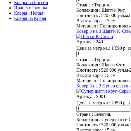
Ковры из России
Страна :
Турция.
Иранские ковры
Коллекция :
Шагги-Фит.
Ковры «Непал»
Плотность :
520 000 узл.м2
Ковры из Китая
Высота ворса :
5 см.
Материал :
Полипропилен-
Ковер 3 на 3 Шагги K-Crea
Артикул:
240.
Цена за метр кв.:
1 590 р. з
Страна :
Турция.
Коллекция :
Шагги Фит.
Плотность :
520 000 узл.м/
Высота ворса :
5 см.
Материал :
Полипропилен-
Ковер 3 на 3 Супер шагги 
Артикул:
S001.
Цена за метр кв.:
2 890 р. з
Страна :
Бельгия.
Коллекция :
Супер шагги С
Плотность :
520 000 узл.м/
Высота ворса :
5 см.