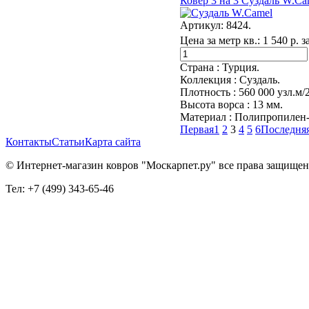
Ковер 3 на 3 Суздаль W.Ca
Артикул:
8424.
Цена за метр кв.:
1 540 р. з
Страна :
Турция.
Коллекция :
Суздаль.
Плотность :
560 000 узл.м/
Высота ворса :
13 мм.
Материал :
Полипропилен-
Первая
1
2
3
4
5
6
Последня
Контакты
Статьи
Карта сайта
© Интернет-магазин ковров "Москарпет.ру" все права защище
Тел: +7 (499) 343-65-46