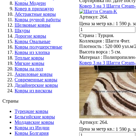
Сортировка по
:
Дате пост
Ковры Модерн
Ковер 3 на 3 Шагги Cream
Ковер в прихожую
Абстрактные ковры
Артикул:
264.
Ковры ручной работы
Цена за метр кв.:
1 590 р. з
Шелковые ковры
Шкуры
Страна :
Турция.
Дорогие ковры
Коллекция :
Шагги Фит.
Ковры Овальные
Плотность :
520 000 узл.м/
Ковры полушерстяные
Высота ворса :
5 см.
Ковры из хлопка
Материал :
Полипропилен-
Теплые ковры
Ковер 3 на 3 Шагги Cream
Мягкие ковры
Ковры на пол
Акриловые ковры
Современные ковры
Дизайнерские ковры
Ковры из вискозы
Страны
Турецкие ковры
Бельгийские ковры
Молдавские ковры
Артикул:
264.
Ковры из Индии
Цена за метр кв.:
1 590 р. з
Ковры Болгария