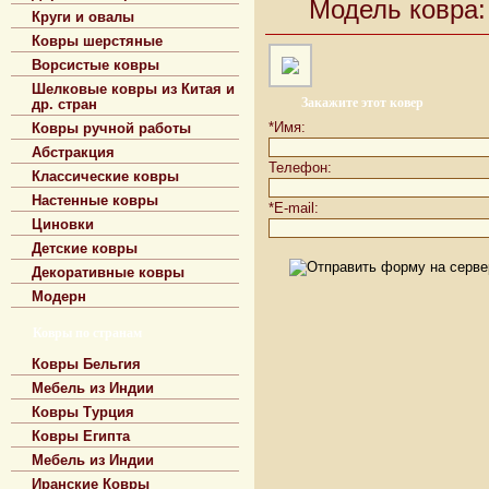
Модель ковра:
Круги и овалы
Ковры шерстяные
Ворсистые ковры
Шелковые ковры из Китая и
Закажите этот ковер
др. стран
*Имя:
Ковры ручной работы
Абстракция
Телефон:
Классические ковры
Настенные ковры
*E-mail:
Циновки
Детские ковры
Декоративные ковры
Модерн
Ковры по странам
Ковры Бельгия
Мебель из Индии
Ковры Турция
Ковры Египта
Мебель из Индии
Иранские Ковры