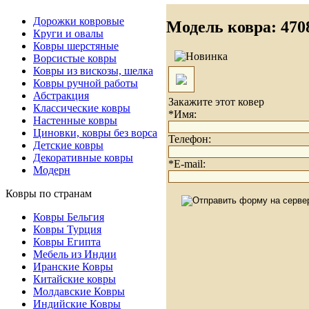
Дорожки ковровые
Модель ковра: 4
Круги и овалы
Ковры шерстяные
Ворсистые ковры
Ковры из вискозы, шелка
Ковры ручной работы
Абстракция
Закажите этот ковер
Классические ковры
*Имя:
Настенные ковры
Циновки, ковры без ворса
Телефон:
Детские ковры
Декоративные ковры
*E-mail:
Модерн
Ковры по странам
Ковры Бельгия
Ковры Турция
Ковры Египта
Мебель из Индии
Иранские Ковры
Китайские ковры
Молдавские Ковры
Индийские Ковры