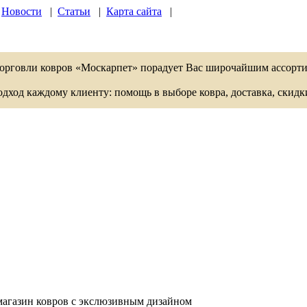
|
Новости
|
Статьи
|
Карта сайта
|
торговли ковров «Москарпет» порадует Вас широчайшим ассорт
од каждому клиенту: помощь в выборе ковра, доставка, скидк
магазин ковров с экслюзивным дизайном