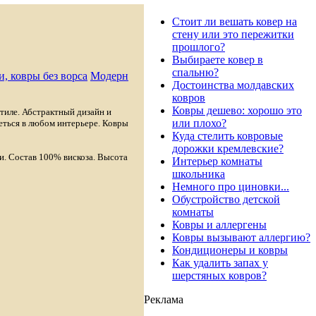
Стоит ли вешать ковер на
стену или это пережитки
прошлого?
Выбираете ковер в
спальню?
, ковры без ворса
Модерн
Достоинства молдавских
ковров
Ковры дешево: хорошо это
тиле. Абстрактный дизайн и
или плохо?
еться в любом интерьере. Ковры
Куда стелить ковровые
дорожки кремлевские?
и. Состав 100% вискоза. Высота
Интерьер комнаты
школьника
Немного про циновки...
Обустройство детской
комнаты
Ковры и аллергены
Ковры вызывают аллергию?
Кондиционеры и ковры
Как удалить запах у
шерстяных ковров?
Реклама