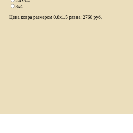
2.4x3.4
3x4
Цена ковра размером
0.8x1.5
равна:
2760
руб.