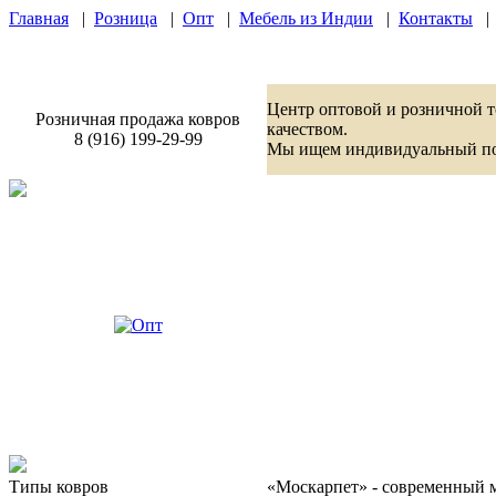
Главная
|
Розница
|
Опт
|
Мебель из Индии
|
Контакты
Центр оптовой и розничной 
Розничная продажа ковров
качеством.
8 (916) 199-29-99
Мы ищем индивидуальный подх
Типы ковров
«Москарпет» - современный 