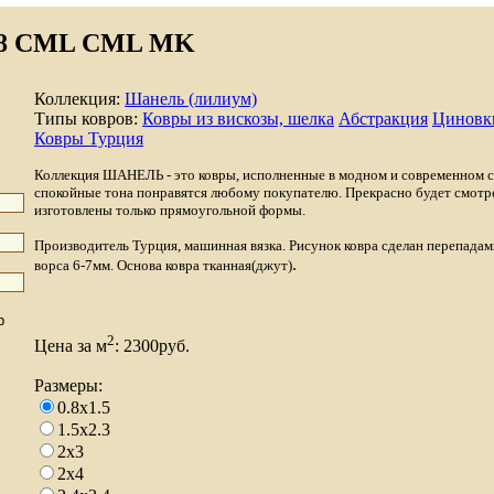
708 CML CML MK
Коллекция:
Шанель (лилиум)
Типы ковров:
Ковры из вискозы, шелка
Абстракция
Циновки
Ковры Турция
Коллекция ШАНЕЛЬ - это ковры, исполненные в модном и современном с
спокойные тона понравятся любому покупателю. Прекрасно будет смотр
изготовлены только прямоугольной формы.
Производитель Турция, машинная вязка. Рисунок ковра сделан перепадам
.
ворса 6-7мм. Основа ковра тканная(джут)
2
Цена за м
: 2300руб.
Размеры:
0.8x1.5
1.5x2.3
2x3
2x4