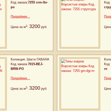
Код заказа:
7255 crm-lbr-
Код 
po
стру
Подробнее...
Подр
3200
2
Цена за м
:
руб.
Цена
Колекция:
Шагги ГАВАНА
Коле
Код заказа:
7015-BEJ-
Код 
BRW-PO
rn
Подробнее...
Подр
3200
2
Цена за м
:
руб.
Цена