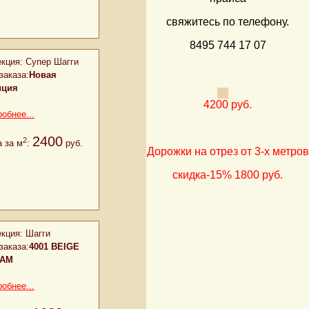
свяжитесь по телефону.
8495 744 17 07
кция:
Супер Шагги
заказа:
Новая
иция
4200 руб.
обнее...
2400
2
 за м
:
руб.
Дорожки на отрез от 3-х метров
скидка-15%
1800 руб.
кция:
Шагги
заказа:
4001 BEIGE
EAM
обнее...