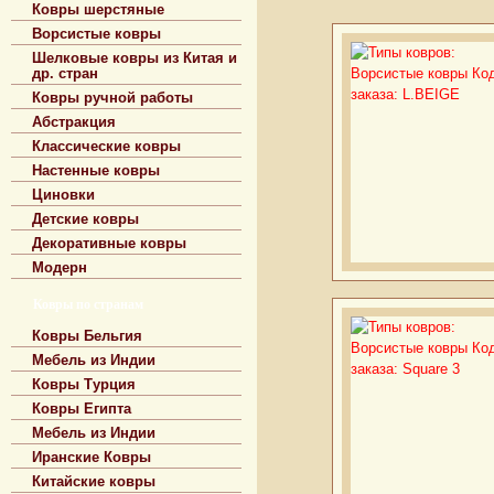
Ковры шерстяные
Ворсистые ковры
Шелковые ковры из Китая и
др. стран
Ковры ручной работы
Абстракция
Классические ковры
Настенные ковры
Циновки
Детские ковры
Декоративные ковры
Модерн
Ковры по странам
Ковры Бельгия
Мебель из Индии
Ковры Турция
Ковры Египта
Мебель из Индии
Иранские Ковры
Китайские ковры