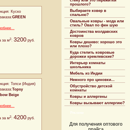
стену или это пережитки
прошлого?
Выбираете ковер в
кция:
Куско
спальню?
заказа:
GREEN
Овальные ковры - мода или
стиль? Овал по фен шую
обнее...
Достоинства молдавских
ковров
3200
2
 за м
:
руб.
Ковры дешево: хорошо это
или плохо?
Куда стелить ковровые
дорожки кремлевские?
Интерьер комнаты
школьника
Мебель из Индии
Немного про циновки...
кция:
Топси (Индия)
Обустройство детской
заказа:
Topsy
комнаты
nbow Beige
Ковры и аллергены
Ковры вызывают аллергию?
обнее...
Реклама
4200
2
 за м
:
руб.
Для получения оптового
прайса