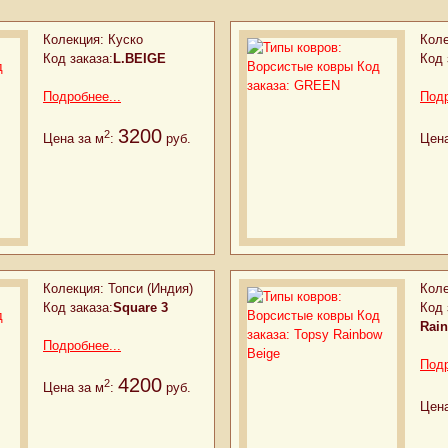
Колекция:
Куско
Коле
Код заказа:
L.BEIGE
Код 
Подробнее...
Подр
3200
2
Цена за м
:
руб.
Цена
Колекция:
Топси (Индия)
Коле
Код заказа:
Square 3
Код 
Rai
Подробнее...
Подр
4200
2
Цена за м
:
руб.
Цена