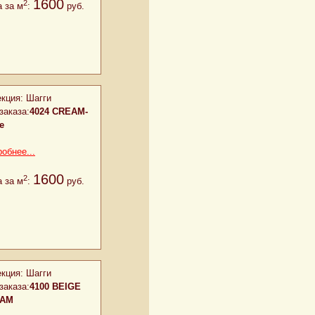
1600
2
 за м
:
руб.
кция:
Шагги
заказа:
4024 CREAM-
e
обнее...
1600
2
 за м
:
руб.
кция:
Шагги
заказа:
4100 BEIGE
EAM