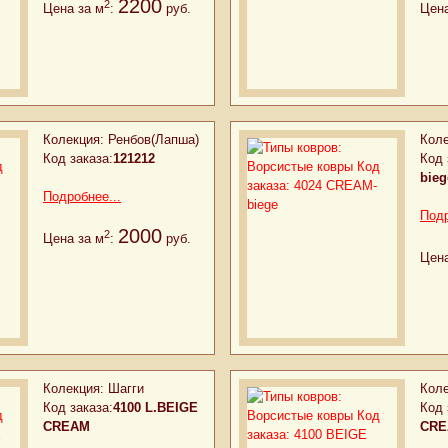
2200
2
Цена за м
:
руб.
Цена
Колекция:
Ренбов(Лапша)
Коле
Код заказа:
121212
Код 
bieg
Подробнее...
Подр
2000
2
Цена за м
:
руб.
Цена
Колекция:
Шагги
Коле
Код заказа:
4100 L.BEIGE
Код 
CREAM
CR