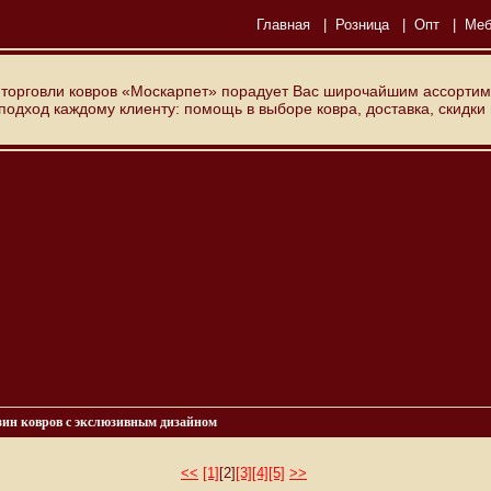
Главная
|
Розница
|
Опт
|
Меб
 торговли ковров «Москарпет» порадует Вас широчайшим ассортим
дход каждому клиенту: помощь в выборе ковра, доставка, скидки
зин ковров с экслюзивным дизайном
<<
[1]
[2]
[3]
[4]
[5]
>>