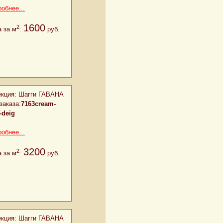
обнее...
1600
2
 за м
:
руб.
кция:
Шагги ГАВАНА
заказа:
7163cream-
-deig
обнее...
3200
2
 за м
:
руб.
кция:
Шагги ГАВАНА