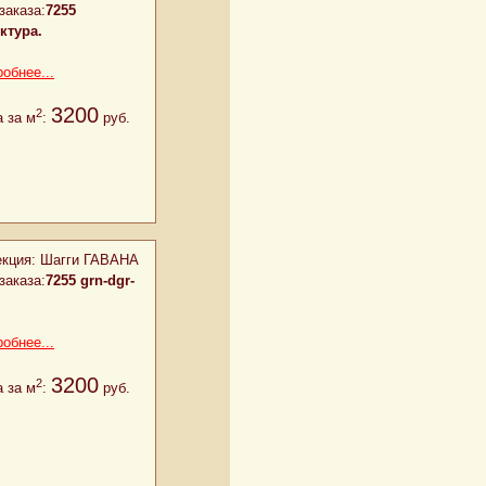
заказа:
7255
ктура.
обнее...
3200
2
 за м
:
руб.
кция:
Шагги ГАВАНА
заказа:
7255 grn-dgr-
обнее...
3200
2
 за м
:
руб.