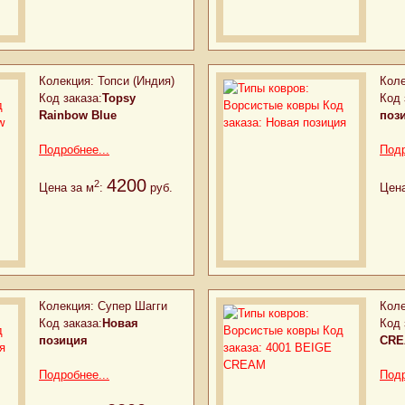
Колекция:
Топси (Индия)
Коле
Код заказа:
Topsy
Код 
Rainbow Blue
поз
Подробнее...
Подр
4200
2
Цена за м
:
руб.
Цена
Колекция:
Супер Шагги
Коле
Код заказа:
Новая
Код 
позиция
CR
Подробнее...
Подр