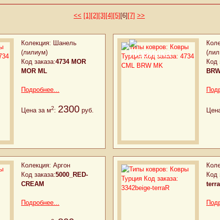
<<
[1]
[2]
[3]
[4]
[5]
[6]
[7]
>>
Колекция:
Шанель
Коле
(лилиум)
(лил
Код заказа:
4734 MOR
Код 
MOR ML
BRW
Подробнее...
Подр
2300
2
Цена за м
:
руб.
Цена
Колекция:
Аргон
Коле
Код заказа:
5000_RED-
Код 
CREAM
terr
Подробнее...
Подр