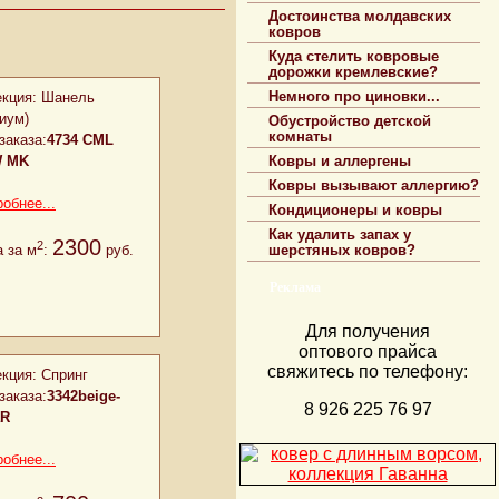
Достоинства молдавских
ковров
Куда стелить ковровые
дорожки кремлевские?
кция:
Шанель
Немного про циновки...
иум)
Обустройство детской
комнаты
заказа:
4734 CML
 MK
Ковры и аллергены
Ковры вызывают аллергию?
обнее...
Кондиционеры и ковры
Как удалить запах у
2300
2
 за м
:
руб.
шерстяных ковров?
Реклама
Для получения
оптового прайса
свяжитесь по телефону:
кция:
Спринг
заказа:
3342beige-
8 926 225 76 97
aR
обнее...