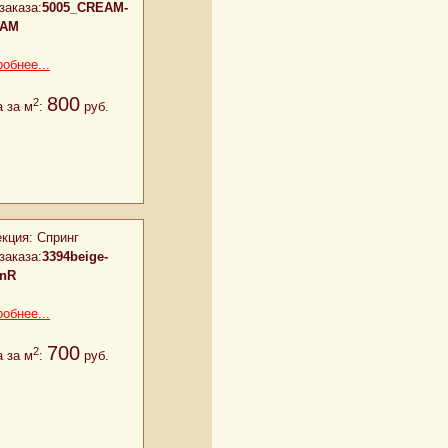
заказа:
5005_CREAM-
EAM
обнее...
800
2
 за м
:
руб.
кция:
Спринг
заказа:
3394beige-
enR
обнее...
700
2
 за м
:
руб.