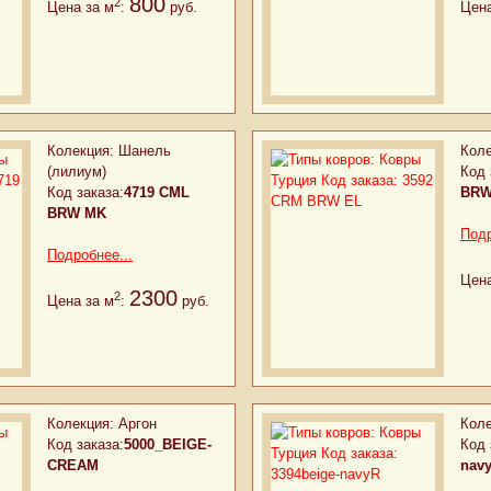
800
2
Цена за м
:
руб.
Цена
Колекция:
Шанель
Коле
(лилиум)
Код 
Код заказа:
4719 CML
BRW
BRW MK
Подр
Подробнее...
Цена
2300
2
Цена за м
:
руб.
Колекция:
Аргон
Коле
Код заказа:
5000_BEIGE-
Код 
CREAM
nav