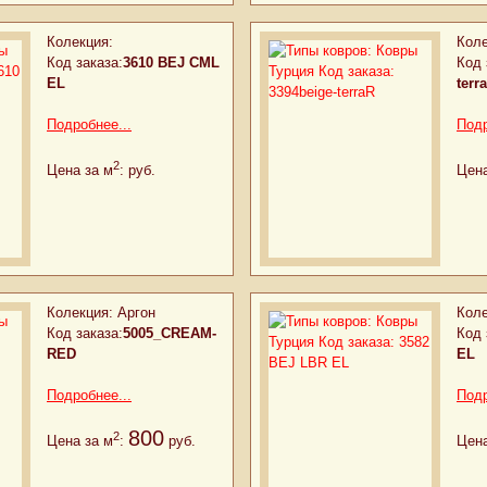
Колекция:
Коле
Код заказа:
3610 BEJ CML
Код 
EL
terr
Подробнее...
Подр
2
Цена за м
:
руб.
Цена
Колекция:
Аргон
Коле
Код заказа:
5005_CREAM-
Код 
RED
EL
Подробнее...
Подр
800
2
Цена за м
:
руб.
Цена