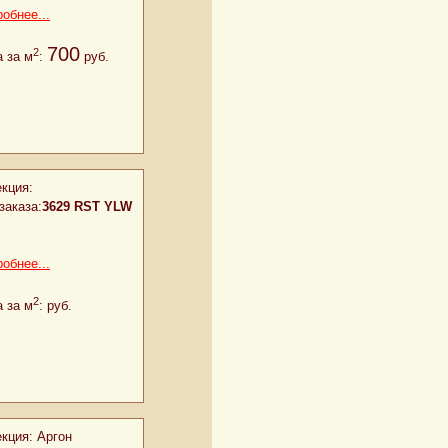
обнее...
700
2
 за м
:
руб.
кция:
заказа:
3629 RST YLW
обнее...
2
 за м
:
руб.
кция:
Аргон