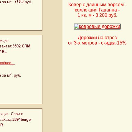
700
2
 за м
:
руб.
Ковер с длинным ворсом -
коллекция Гаванна -
1 кв. м -
3 200 руб.
Дорожки на отрез
кция:
от 3-х метров - скидка-15%
заказа:
3592 CRM
 EL
обнее...
2
 за м
:
руб.
кция:
Спринг
заказа:
3394beige-
yR