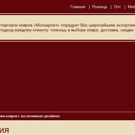
Главная
|
Розница
|
Опт
|
Меб
 торговли ковров «Москарпет» порадует Вас широчайшим ассортим
дход каждому клиенту: помощь в выборе ковра, доставка, скидки
зин ковров с экслюзивным дизайном
ия