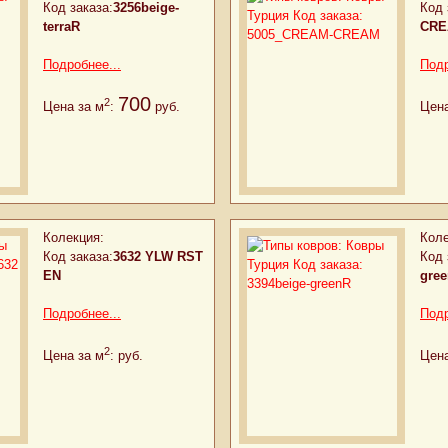
Код заказа:
3256beige-
Код 
terraR
CR
Подробнее...
Подр
700
2
Цена за м
:
руб.
Цена
Колекция:
Коле
Код заказа:
3632 YLW RST
Код 
EN
gre
Подробнее...
Подр
2
Цена за м
:
руб.
Цена