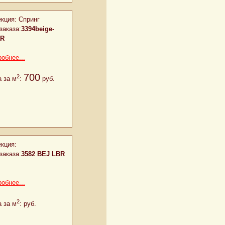
кция:
Спринг
заказа:
3394beige-
aR
обнее...
700
2
 за м
:
руб.
кция:
заказа:
3582 BEJ LBR
обнее...
2
 за м
:
руб.